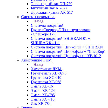
Эпоксидный лак ЭП-730
Битумный лак БТ-577
Дорожная краска АК-517
Системы покрытий
Назад
Системы покрытий
Грунт «Спецкор-ЭП» и грунт-эмаль
«Спецкор-ПУ»
Система покрытий: SHIHRAN-01 +
SHIHRAN® - 111
Система покрытий: ЦинкоFull + SHIHRAN
Система покрытий: Цинкофулл + "СпецКор"
Система покрытий: Цинкофулл + УР-1012
Химстойкие ЛКМ
Назад
Химстойкие ЛКМ
Грунт-эмаль ХВ-0278
Грунтовка ХС-010
Грунтовка ХС-068
Эмаль ХВ-16
Эмаль ХВ-124
Эмаль ХВ-785
Эмаль ХС-710
Лак ХВ-784
Грунты