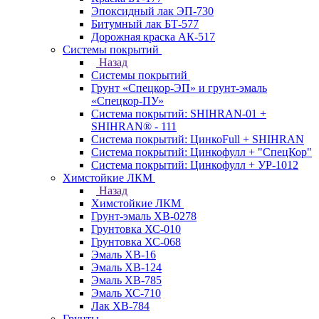
Эпоксидный лак ЭП-730
Битумный лак БТ-577
Дорожная краска АК-517
Системы покрытий
Назад
Системы покрытий
Грунт «Спецкор-ЭП» и грунт-эмаль
«Спецкор-ПУ»
Система покрытий: SHIHRAN-01 +
SHIHRAN® - 111
Система покрытий: ЦинкоFull + SHIHRAN
Система покрытий: Цинкофулл + "СпецКор"
Система покрытий: Цинкофулл + УР-1012
Химстойкие ЛКМ
Назад
Химстойкие ЛКМ
Грунт-эмаль ХВ-0278
Грунтовка ХС-010
Грунтовка ХС-068
Эмаль ХВ-16
Эмаль ХВ-124
Эмаль ХВ-785
Эмаль ХС-710
Лак ХВ-784
Грунты